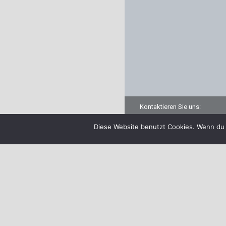
Kontaktieren Sie uns:
✆
+491607257642
Diese Website benutzt Cookies. Wenn du 
oder
+4917696042271