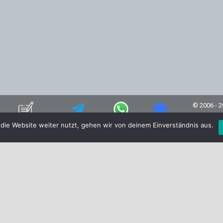
© 2006 - 
AGB
•
Imp
Kontaktformular
Telegram
WhatsApp
Signal
die Website weiter nutzt, gehen wir von deinem Einverständnis aus.
info@
✉