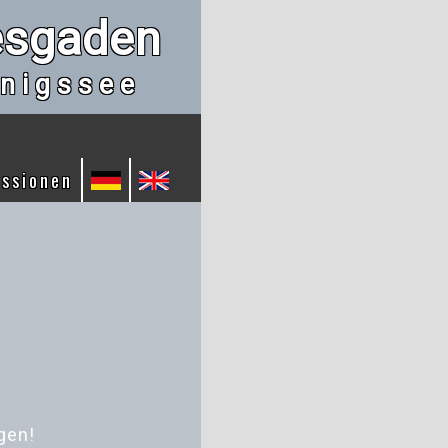
esgaden
nigssee
essionen
gen!