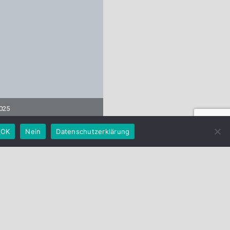
2025
ressum
•
Datenschutzerklärung
OK
Nein
Datenschutzerklärung
Tandem-Paragliding-BGD.de