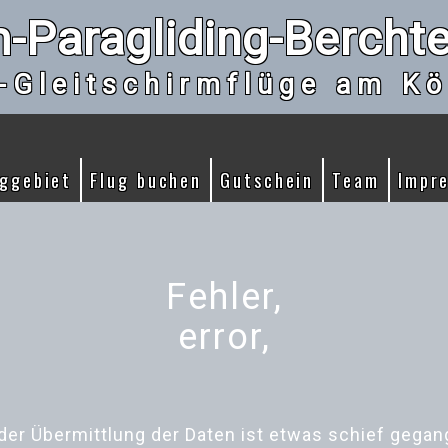
-Paragliding-Bercht
-Gleitschirmflüge am Kö
uggebiet
Flug buchen
Gutschein
Team
Impr
Fehler,
error,
 der Übermittlung der Daten ist etwas schief gegan