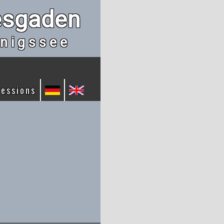
esgaden
nigssee
ressions
: