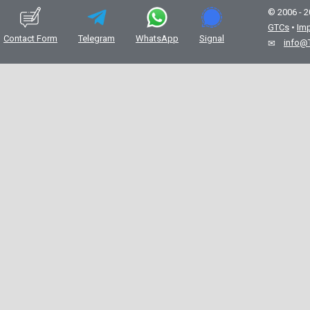
© 2006 - 
GTCs
•
Imp
Contact Form
Telegram
WhatsApp
Signal
info@
✉