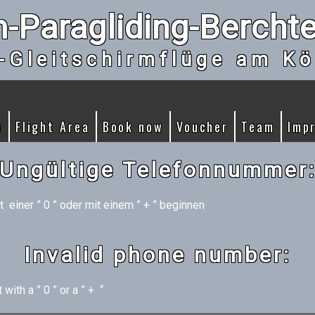
-Paragliding-Bercht
-Gleitschirmflüge am Kö
e
Flight Area
Book now
Voucher
Team
Imp
Ungültige Telefonnummer
einer ” 0 ” oder mit einem ” + ” beginnen
Invalid phone number:
ith a ” 0 ” or a ” + “