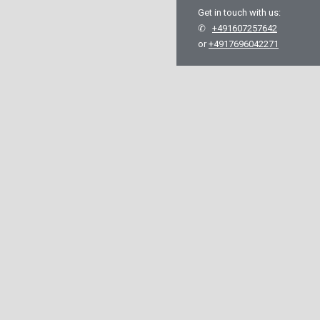
Get in touch with us:
✆
+491607257642
or
+4917696042271