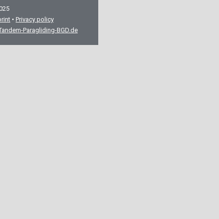
2025
rint
•
Privacy policy
Tandem-Paragliding-BGD.de