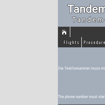
Tandem
Tandem
Flights
Procedur
Die Telefonnummer muss mit 
The phone number must start w