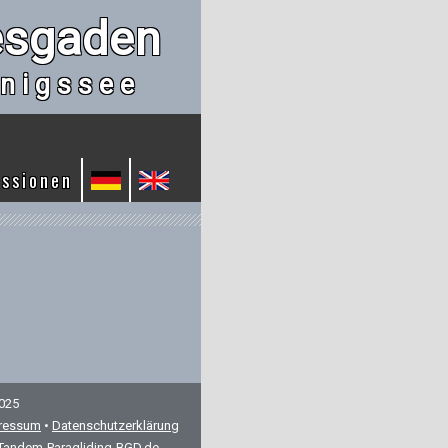
esgaden
nigssee
essionen
2025
ressum
•
Datenschutzerklärung
Tandem-Paragliding-BGD.de