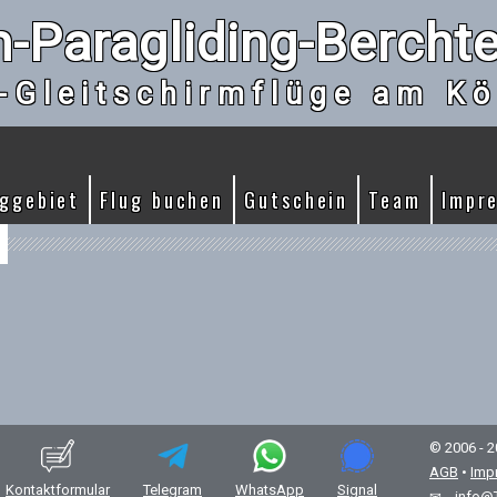
-Paragliding-Bercht
-Gleitschirmflüge am Kö
uggebiet
Flug buchen
Gutschein
Team
Impr
© 2006 - 
AGB
•
Imp
Kontaktformular
Telegram
WhatsApp
Signal
info@