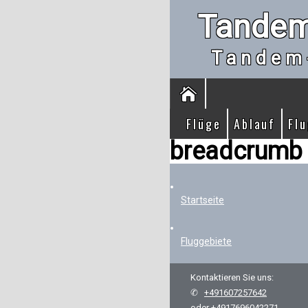
Tandem
Tandem
Flüge
Ablauf
Fl
breadcrumb
Startseite
Fluggebiete
Kontaktieren Sie uns:
✆
+491607257642
oder
+4917696042271